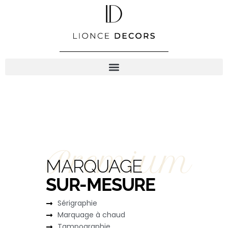
Aller
au
contenu
Premium
MARQUAGE
SUR-MESURE
Sérigraphie
Marquage à chaud
Tampographie