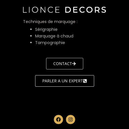
Techniques de marquage :
Sérigraphie
Marquage à chaud
Tampographie
CONTACT
PARLER A UN EXPERT
LIONCE
DÉCORS
F
I
a
n
c
s